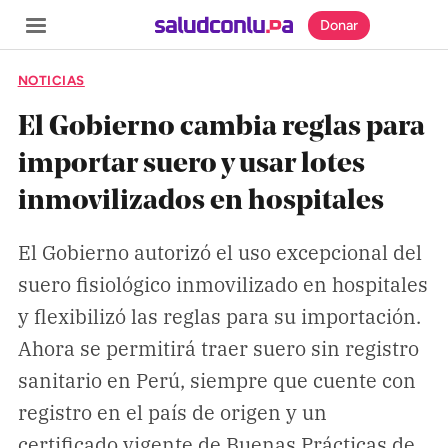
Donar
NOTICIAS
El Gobierno cambia reglas para
importar suero y usar lotes
SECCIONES
inmovilizados en hospitales
Inicio
Noticias
El Gobierno autorizó el uso excepcional del
suero fisiológico inmovilizado en hospitales
Especiales
y flexibilizó las reglas para su importación.
Nosotros
Ahora se permitirá traer suero sin registro
sanitario en Perú, siempre que cuente con
COBERTURAS
registro en el país de origen y un
Comprueba
certificado vigente de Buenas Prácticas de