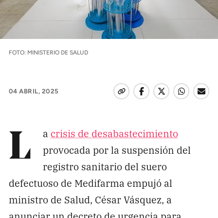
Pon tu lupa sobre lo
que importa
FOTO: MINISTERIO DE SALUD
Dona aquí
04 ABRIL, 2025
RECIBE NUESTRO BOLETÍN
Enviar
a
crisis de desabastecimiento
L
provocada por la suspensión del
SÍGUENOS
registro sanitario del suero
defectuoso de Medifarma empujó al
ministro de Salud, César Vásquez, a
anunciar un decreto de urgencia para