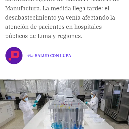
Climatopedia
Manufactura. La medida llega tarde: el
Medio ambiente
desabastecimiento ya venía afectando la
Salud mental
atención de pacientes en hospitales
Género
públicos de Lima y regiones.
Sobremesa
-Por
SALUD CON LUPA
FORMATOS
Entrevistas
Opinión
Biblioterapia
Cartas y réplicas
APÓYANOS