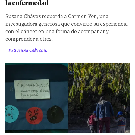
Climatopedia
la enfermedad
Medio ambiente
Susana Chávez recuerda a Carmen Yon, una
investigadora generosa que convirtió su experiencia
Salud mental
con el cáncer en una forma de acompañar y
Género
comprender a otros.
Sobremesa
―Por
SUSANA CHÁVEZ A.
FORMATOS
Entrevistas
Opinión
Biblioterapia
Cartas y réplicas
APÓYANOS