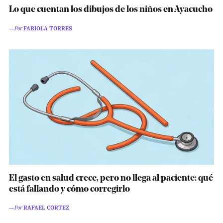
Pon tu lupa sobre lo
Lo que cuentan los dibujos de los niños en Ayacucho
que importa
―Por
FABIOLA TORRES
Dona aquí
RECIBE NUESTRO BOLETÍN
Enviar
SÍGUENOS
El gasto en salud crece, pero no llega al paciente: qué
está fallando y cómo corregirlo
―Por
RAFAEL CORTEZ