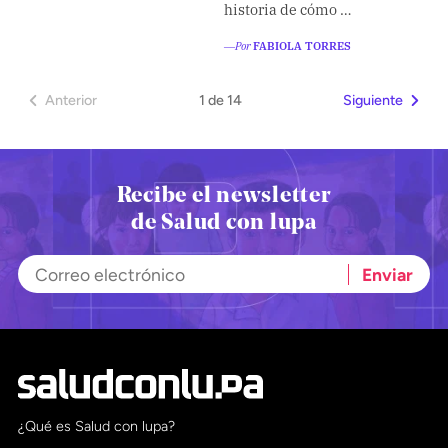
historia de cómo …
―Por
FABIOLA TORRES
1 de 14
Anterior
Siguiente
Recibe el newsletter
de Salud con lupa
¿Qué es Salud con lupa?