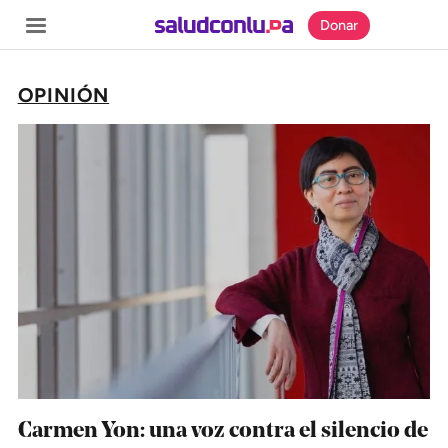
Donar
OPINIÓN
SECCIONES
Inicio
Noticias
Especiales
Nosotros
COBERTURAS
Comprueba
Carmen Yon: una voz contra el silencio de