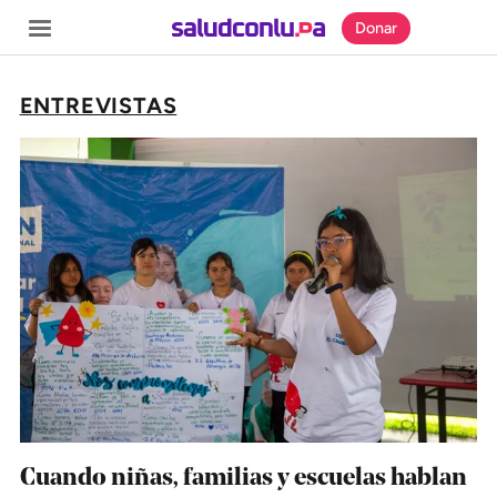
Donar
ENTREVISTAS
SECCIONES
Inicio
Noticias
Especiales
Nosotros
COBERTURAS
Comprueba
Cuando niñas, familias y escuelas hablan