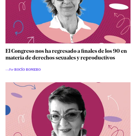
Pon tu lupa sobre lo
que importa
Dona aquí
El Congreso nos ha regresado a finales de los 90 en
materia de derechos sexuales y reproductivos
RECIBE NUESTRO BOLETÍN
―Por
ROCÍO ROMERO
Enviar
SÍGUENOS