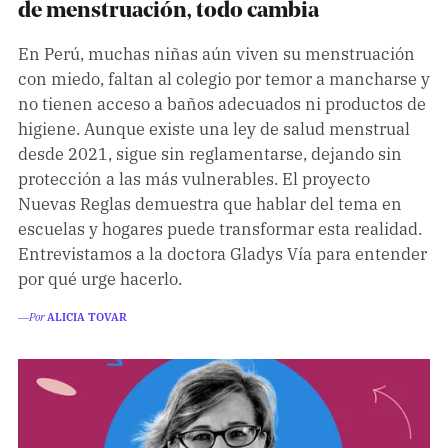
Climatopedia
de menstruación, todo cambia
Medio ambiente
En Perú, muchas niñas aún viven su menstruación
con miedo, faltan al colegio por temor a mancharse y
Salud mental
no tienen acceso a baños adecuados ni productos de
Género
higiene. Aunque existe una ley de salud menstrual
Sobremesa
desde 2021, sigue sin reglamentarse, dejando sin
protección a las más vulnerables. El proyecto
Nuevas Reglas demuestra que hablar del tema en
FORMATOS
escuelas y hogares puede transformar esta realidad.
Entrevistamos a la doctora Gladys Vía para entender
Entrevistas
por qué urge hacerlo.
Opinión
―Por
ALICIA TOVAR
Biblioterapia
Cartas y réplicas
APÓYANOS