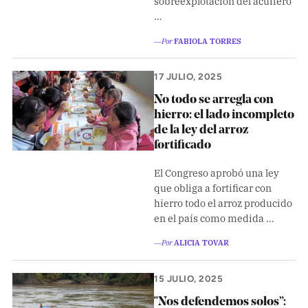
sobreexplotación del acuífero
…
―Por
FABIOLA TORRES
17 JULIO, 2025
No todo se arregla con
hierro: el lado incompleto
de la ley del arroz
fortificado
El Congreso aprobó una ley
que obliga a fortificar con
hierro todo el arroz producido
en el país como medida …
―Por
ALICIA TOVAR
15 JULIO, 2025
"Nos defendemos solos”: