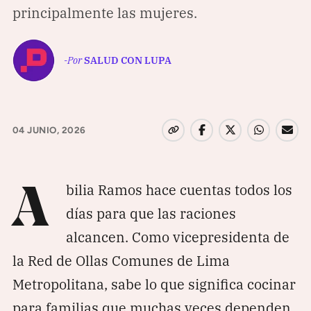
Pon tu lupa sobre lo
principalmente las mujeres.
que importa
-Por
SALUD CON LUPA
Dona aquí
04 JUNIO, 2026
RECIBE NUESTRO BOLETÍN
Enviar
bilia Ramos hace cuentas todos los
A
días para que las raciones
SÍGUENOS
alcancen. Como vicepresidenta de
la Red de Ollas Comunes de Lima
Metropolitana, sabe lo que significa cocinar
para familias que muchas veces dependen