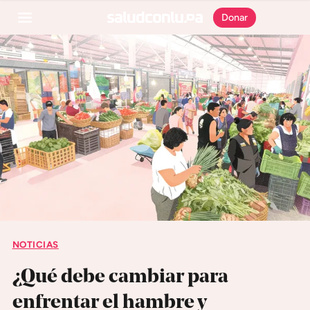
Donar
SECCIONES
Inicio
Noticias
Especiales
Nosotros
NOTICIAS
COBERTURAS
¿Qué debe cambiar para
Comprueba
enfrentar el hambre y