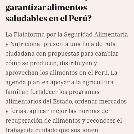
Climatopedia
garantizar alimentos
Medio ambiente
saludables en el Perú?
Salud mental
La Plataforma por la Seguridad Alimentaria
Género
y Nutricional presenta una hoja de ruta
Sobremesa
ciudadana con propuestas para cambiar
cómo se producen, distribuyen y
FORMATOS
aprovechan los alimentos en el Perú. La
Entrevistas
agenda plantea apoyar a la agricultura
Opinión
familiar, fortalecer los programas
Biblioterapia
alimentarios del Estado, ordenar mercados
Cartas y réplicas
y ferias, aplicar mejor las normas de
recuperación de alimentos y reconocer el
APÓYANOS
trabajo de cuidado que sostienen