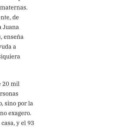
 maternas.
ente, de
ía Juana
s, enseña
ayuda a
siquiera
 20 mil
ersonas
 sino por la
 no exagero.
casa, y el 93