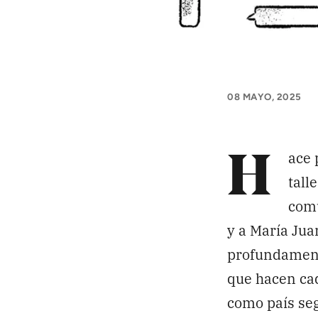
APÓYANOS
Pon tu lupa sobre lo
que importa
08 MAYO, 2025
Dona aquí
ace 
H
RECIBE NUESTRO BOLETÍN
tall
comu
y a María Jua
profundament
SÍGUENOS
que hacen cad
como país seg