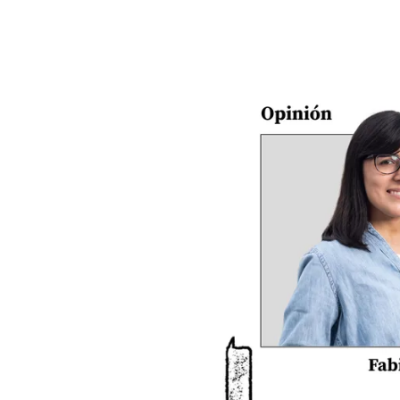
Comprueba
Climatopedia
Medio ambiente
Salud mental
Género
Sobremesa
FORMATOS
Entrevistas
Opinión
Biblioterapia
Cartas y réplicas