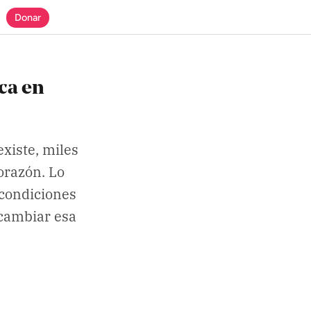
Donar
ca en
xiste, miles
orazón. Lo
 condiciones
 cambiar esa