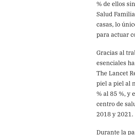
% de ellos si
Salud Famili
casas, lo úni
para actuar co
Gracias al tr
esenciales h
The Lancet Re
piel a piel a
% al 85 %, y 
centro de sal
2018 y 2021. 
Durante la pa