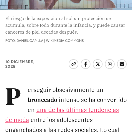
Pon tu lupa sobre lo
que importa
El riesgo de la exposición al sol sin protección se
acumula, sobre todo durante la infancia, y puede causar
cánceres de piel décadas después.
Dona aquí
FOTO: DANIEL CAPILLA | WIKIMEDIA COMMONS
RECIBE NUESTRO BOLETÍN
10 DICIEMBRE,
2025
Enviar
erseguir obsesivamente un
P
SÍGUENOS
bronceado
intenso se ha convertido
en
una de las últimas tendencias
de moda
entre los adolescentes
enganchados a las redes sociales. Lo cual