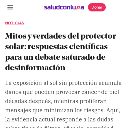
Donar
NOTICIAS
Mitos y verdades del protector
solar: respuestas científicas
SECCIONES
para un debate saturado de
Inicio
desinformación
Noticias
Especiales
La exposición al sol sin protección acumula
daños que pueden provocar cáncer de piel
Nosotros
décadas después, mientras proliferan
mensajes que minimizan los riesgos. Aquí,
COBERTURAS
la evidencia actual responde a las dudas
Comprueba