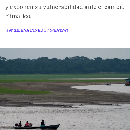
Climatopedia
y exponen su vulnerabilidad ante el cambio
Medio ambiente
climático.
Salud mental
-Por
XILENA PINEDO
/ SciDev.Net
Género
Sobremesa
FORMATOS
Entrevistas
Opinión
Biblioterapia
Cartas y réplicas
APÓYANOS