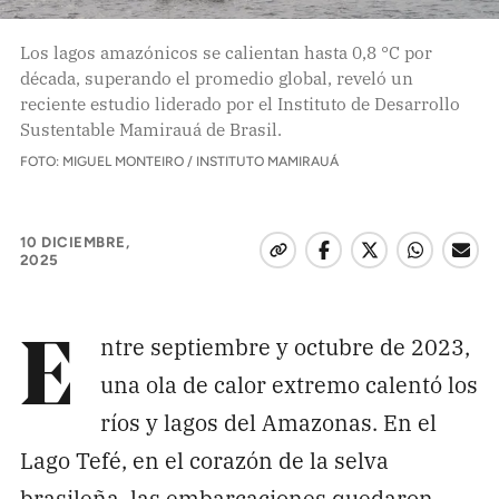
Pon tu lupa sobre lo
Los lagos amazónicos se calientan hasta 0,8 °C por
que importa
década, superando el promedio global, reveló un
reciente estudio liderado por el Instituto de Desarrollo
Sustentable Mamirauá de Brasil.
Dona aquí
FOTO: MIGUEL MONTEIRO / INSTITUTO MAMIRAUÁ
RECIBE NUESTRO BOLETÍN
10 DICIEMBRE,
Enviar
2025
ntre septiembre y octubre de 2023,
SÍGUENOS
E
una ola de calor extremo calentó los
ríos y lagos del Amazonas. En el
Lago Tefé, en el corazón de la selva
brasileña, las embarcaciones quedaron