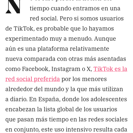
N
Pon tu lupa sobre lo
tiempo cuando entramos en una
que importa
red social. Pero si somos usuarios
de TikTok, es probable que lo hayamos
Dona aquí
experimentado muy a menudo. Aunque
aún es una plataforma relativamente
nueva comparada con otras más asentadas
RECIBE NUESTRO BOLETÍN
como Facebook, Instagram o X,
TikTok es la
Enviar
red social preferida
por los menores
alrededor del mundo y la que más utilizan
SÍGUENOS
a diario. En España, donde los adolescentes
encabezan la lista global de los usuarios
que pasan más tiempo en las redes sociales
en conjunto, este uso intensivo resulta cada