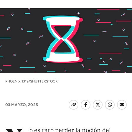
Climatopedia
Medio ambiente
Salud mental
Género
Sobremesa
FORMATOS
Entrevistas
PHOENIX 1319/SHUTTERSTOCK
Opinión
Biblioterapia
03 MARZO, 2025
Cartas y réplicas
APÓYANOS
o es raro perder la noción del