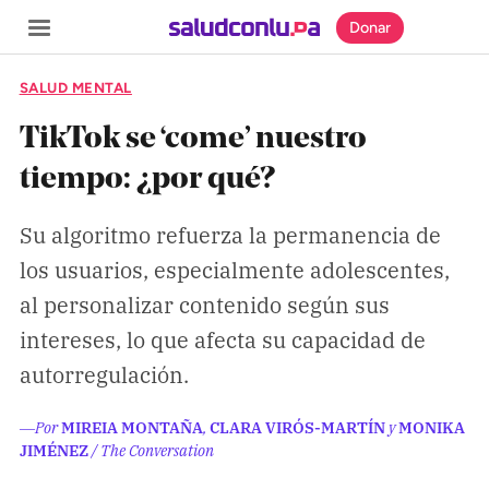
Donar
SALUD MENTAL
TikTok se ‘come’ nuestro
tiempo: ¿por qué?
SECCIONES
Su algoritmo refuerza la permanencia de
Inicio
los usuarios, especialmente adolescentes,
Noticias
al personalizar contenido según sus
Especiales
intereses, lo que afecta su capacidad de
Nosotros
autorregulación.
COBERTURAS
―Por
MIREIA MONTAÑA
,
CLARA VIRÓS-MARTÍN
y
MONIKA
JIMÉNEZ
/ The Conversation
Comprueba