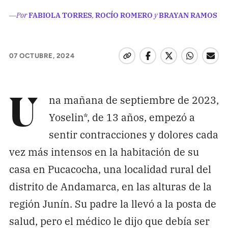
Pon tu lupa sobre lo
―Por
FABIOLA TORRES
,
ROCÍO ROMERO
y
BRAYAN RAMOS
que importa
07 OCTUBRE, 2024
Dona aquí
na mañana de septiembre de 2023,
RECIBE NUESTRO BOLETÍN
U
Yoselin*, de 13 años, empezó a
Enviar
sentir contracciones y dolores cada
vez más intensos en la habitación de su
SÍGUENOS
casa en Pucacocha, una localidad rural del
distrito de Andamarca, en las alturas de la
región Junín. Su padre la llevó a la posta de
salud, pero el médico le dijo que debía ser