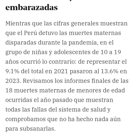
Climatopedia
embarazadas
Medio ambiente
Mientras que las cifras generales muestran
Salud mental
que el Perú detuvo las muertes maternas
Género
disparadas durante la pandemia, en el
Sobremesa
grupo de niñas y adolescentes de 10 a 19
años ocurrió lo contrario: de representar el
FORMATOS
9.1% del total en 2021 pasaron al 13.6% en
Entrevistas
2023. Revisamos los informes finales de las
Opinión
18 muertes maternas de menores de edad
Biblioterapia
ocurridas el año pasado que muestran
todas las fallas del sistema de salud y
Cartas y réplicas
comprobamos que no ha hecho nada aún
para subsanarlas.
APÓYANOS