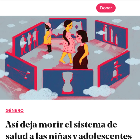
Donar
SECCIONES
Inicio
Noticias
Especiales
Nosotros
GÉNERO
COBERTURAS
Así deja morir el sistema de
Comprueba
salud a las niñas y adolescentes