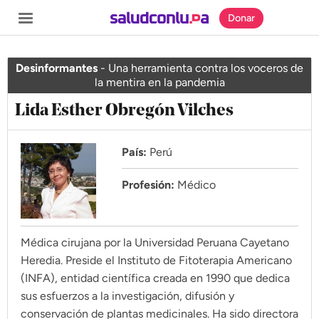
Donar
Desinformantes
-
Una herramienta contra los voceros de
la mentira en la pandemia
Lida Esther Obregón Vilches
SECCIONES
Inicio
País:
Perú
Noticias
Profesión:
Médico
Especiales
Nosotros
Médica cirujana por la Universidad Peruana Cayetano
Heredia. Preside el Instituto de Fitoterapia Americano
COBERTURAS
(INFA), entidad científica creada en 1990 que dedica
sus esfuerzos a la investigación, difusión y
Comprueba
conservación de plantas medicinales. Ha sido directora