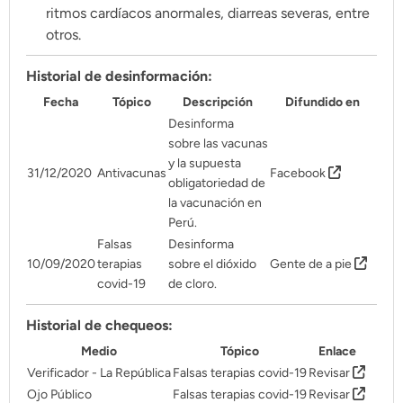
Pon tu lupa sobre lo
ritmos cardíacos anormales, diarreas severas, entre
otros.
que importa
Historial de desinformación:
Dona aquí
Fecha
Tópico
Descripción
Difundido en
Desinforma
sobre las vacunas
y la supuesta
RECIBE NUESTRO BOLETÍN
31/12/2020
Antivacunas
Facebook
obligatoriedad de
la vacunación en
Enviar
Perú.
Falsas
Desinforma
10/09/2020
terapias
sobre el dióxido
Gente de a pie
SÍGUENOS
covid-19
de cloro.
Historial de chequeos:
Medio
Tópico
Enlace
Verificador - La República
Falsas terapias covid-19
Revisar
Ojo Público
Falsas terapias covid-19
Revisar