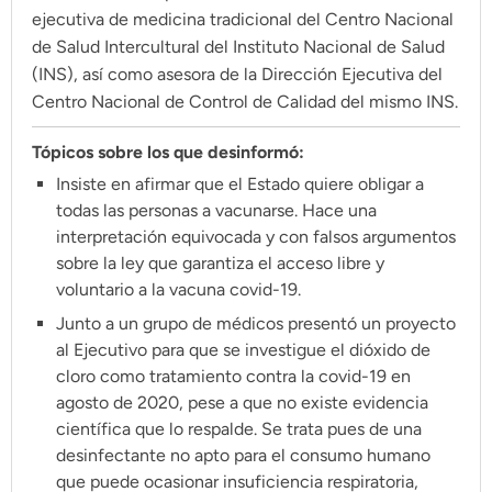
Climatopedia
ejecutiva de medicina tradicional del Centro Nacional
de Salud Intercultural del Instituto Nacional de Salud
Medio ambiente
(INS), así como asesora de la Dirección Ejecutiva del
Salud mental
Centro Nacional de Control de Calidad del mismo INS.
Género
Tópicos sobre los que desinformó:
Sobremesa
Insiste en afirmar que el Estado quiere obligar a
todas las personas a vacunarse. Hace una
interpretación equivocada y con falsos argumentos
FORMATOS
sobre la ley que garantiza el acceso libre y
Entrevistas
voluntario a la vacuna covid-19.
Opinión
Junto a un grupo de médicos presentó un proyecto
al Ejecutivo para que se investigue el dióxido de
Biblioterapia
cloro como tratamiento contra la covid-19 en
Cartas y réplicas
agosto de 2020, pese a que no existe evidencia
científica que lo respalde. Se trata pues de una
desinfectante no apto para el consumo humano
APÓYANOS
que puede ocasionar insuficiencia respiratoria,