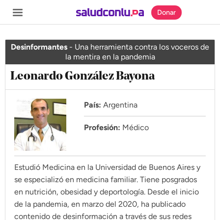
Donar
Desinformantes
-
Una herramienta contra los voceros de
la mentira en la pandemia
Leonardo González Bayona
SECCIONES
Inicio
País:
Argentina
Noticias
Profesión:
Médico
Especiales
Nosotros
Estudió Medicina en la Universidad de Buenos Aires y
se especializó en medicina familiar. Tiene posgrados
COBERTURAS
en nutrición, obesidad y deportología. Desde el inicio
de la pandemia, en marzo del 2020, ha publicado
Comprueba
contenido de desinformación a través de sus redes