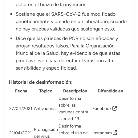
Pon tu lupa sobre lo
dolor en el brazo de la inyección.
que importa
Sostiene que el SARS-CoV-2 fue modificado
genéticamente y creado en un laboratorio, cuando
no hay pruebas validadas que sostengan esto.
Dona aquí
Dice que las pruebas de PCR no son eficaces y
arrojan resultados falsos. Para la Organización
Mundial de la Salud, hay evidencia de que estas
RECIBE NUESTRO BOLETÍN
pruebas sirven para detectar el virus con alta
sensibilidad y especificidad.
Enviar
Historial de desinformación:
Fecha
Tópico
Descripción
Difundido en
SÍGUENOS
Desinforma
sobre las
27/04/2021
Antivacunas
Facebook
vacunas contra
la covid-19.
Desinforma
Propagación
21/04/2021
sobre el uso de
Instagram
del virus