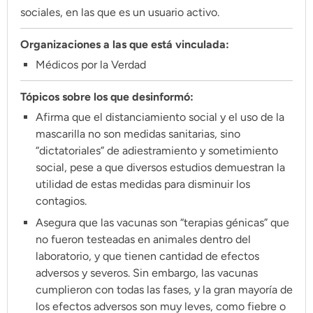
Climatopedia
sociales, en las que es un usuario activo.
Medio ambiente
Organizaciones a las que está vinculada:
Salud mental
Médicos por la Verdad
Género
Tópicos sobre los que desinformó:
Sobremesa
Afirma que el distanciamiento social y el uso de la
mascarilla no son medidas sanitarias, sino
“dictatoriales” de adiestramiento y sometimiento
FORMATOS
social, pese a que diversos estudios demuestran la
Entrevistas
utilidad de estas medidas para disminuir los
contagios.
Opinión
Asegura que las vacunas son “terapias génicas” que
Biblioterapia
no fueron testeadas en animales dentro del
Cartas y réplicas
laboratorio, y que tienen cantidad de efectos
adversos y severos. Sin embargo, las vacunas
cumplieron con todas las fases, y la gran mayoría de
APÓYANOS
los efectos adversos son muy leves, como fiebre o