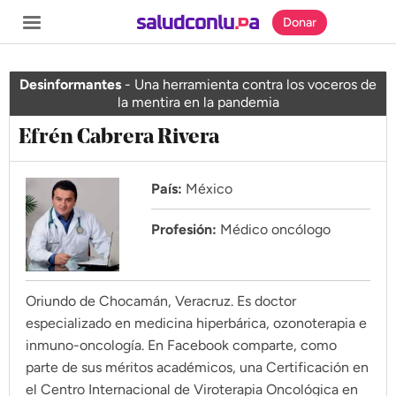
Donar
Desinformantes
-
Una herramienta contra los voceros de
la mentira en la pandemia
Efrén Cabrera Rivera
SECCIONES
Inicio
País:
México
Noticias
Profesión:
Médico oncólogo
Especiales
Nosotros
Oriundo de Chocamán, Veracruz. Es doctor
especializado en medicina hiperbárica, ozonoterapia e
COBERTURAS
inmuno-oncología. En Facebook comparte, como
parte de sus méritos académicos, una Certificación en
Comprueba
el Centro Internacional de Viroterapia Oncológica en