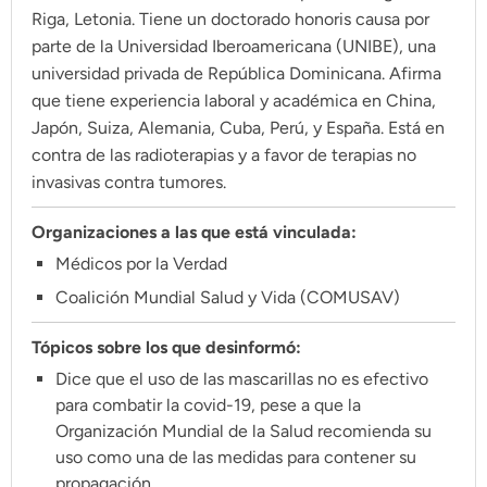
Climatopedia
Riga, Letonia. Tiene un doctorado honoris causa por
parte de la Universidad Iberoamericana (UNIBE), una
Medio ambiente
universidad privada de República Dominicana. Afirma
Salud mental
que tiene experiencia laboral y académica en China,
Género
Japón, Suiza, Alemania, Cuba, Perú, y España. Está en
contra de las radioterapias y a favor de terapias no
Sobremesa
invasivas contra tumores.
Organizaciones a las que está vinculada:
FORMATOS
Médicos por la Verdad
Entrevistas
Coalición Mundial Salud y Vida (COMUSAV)
Opinión
Tópicos sobre los que desinformó:
Biblioterapia
Dice que el uso de las mascarillas no es efectivo
Cartas y réplicas
para combatir la covid-19, pese a que la
Organización Mundial de la Salud recomienda su
uso como una de las medidas para contener su
APÓYANOS
propagación.