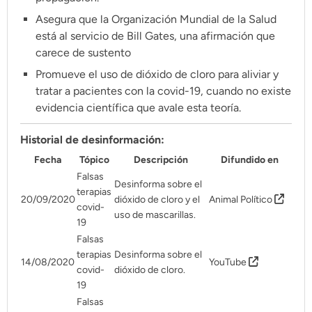
Pon tu lupa sobre lo
Asegura que la Organización Mundial de la Salud
que importa
está al servicio de Bill Gates, una afirmación que
carece de sustento
Promueve el uso de dióxido de cloro para aliviar y
Dona aquí
tratar a pacientes con la covid-19, cuando no existe
evidencia científica que avale esta teoría.
RECIBE NUESTRO BOLETÍN
Historial de desinformación:
Fecha
Tópico
Descripción
Difundido en
Enviar
Falsas
Desinforma sobre el
terapias
20/09/2020
dióxido de cloro y el
Animal Político
covid-
SÍGUENOS
uso de mascarillas.
19
Falsas
terapias
Desinforma sobre el
14/08/2020
YouTube
covid-
dióxido de cloro.
19
Falsas