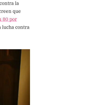
contra la
 creen que
n 80 por
a lucha contra