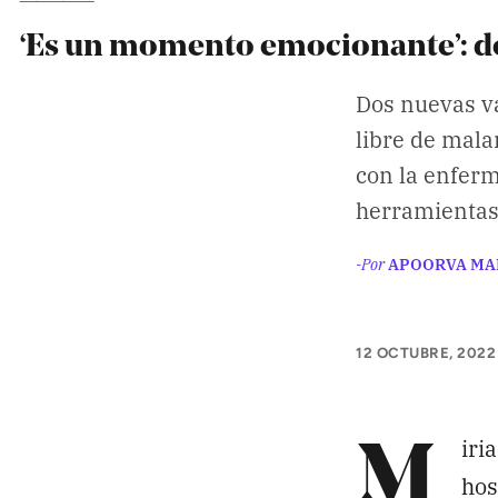
APÓYANOS
‘Es un momento emocionante’: dos
Pon tu lupa sobre lo
que importa
Dos nuevas v
libre de mala
Dona aquí
con la enferm
herramientas
-Por
APOORVA MA
RECIBE NUESTRO BOLETÍN
12 OCTUBRE, 2022
SÍGUENOS
iri
M
hos