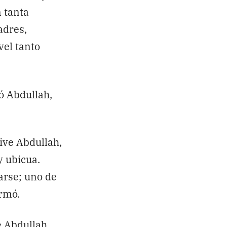
 tanta
adres,
el tanto
ó Abdullah,
ive Abdullah,
 ubicua.
arse; uno de
irmó.
e Abdullah,