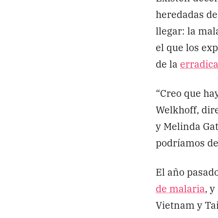
heredadas de
llegar: la ma
el que los ex
de la
erradic
“Creo que hay
Welkhoff, dir
y Melinda Gat
podríamos des
El año pasad
de malaria
, y
Vietnam y Tai