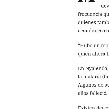
dev
frecuencia qu
quienes tamb
económico co
“Hubo un mom
quien ahora t
En Nyalenda,
la malaria (
Algunos de su
ellos falleci
Existen decen