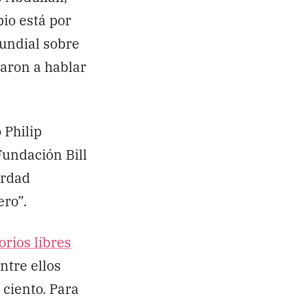
io está por
mundial sobre
zaron a hablar
 Philip
Fundación Bill
erdad
ero”.
orios libres
ntre ellos
 ciento. Para