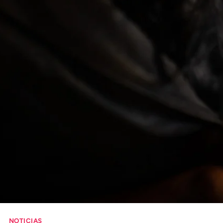
Comprueba
Climatopedia
Medio ambiente
Salud mental
Género
Sobremesa
FORMATOS
Entrevistas
Opinión
Biblioterapia
Cartas y réplicas
NOTICIAS