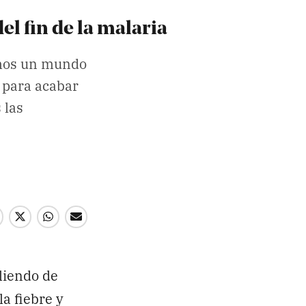
l fin de la malaria
emos un mundo
 para acabar
 las
Enviar
liendo de
a fiebre y