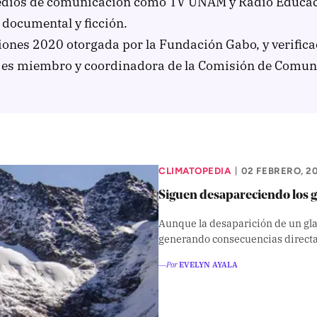
edios de comunicación como TV UNAM y Radio Educaci
 documental y ficción.
ones 2020 otorgada por la Fundación Gabo, y verifica
 es miembro y coordinadora de la Comisión de Comuni
CLIMATOPEDIA
02 FEBRERO, 2
|
Siguen desapareciendo los g
Aunque la desaparición de un glac
generando consecuencias directa
―Por
EVELYN AYALA