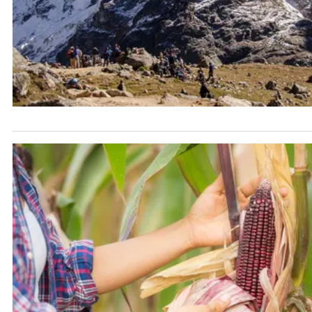
APÓYANOS
Pon tu lupa sobre lo
que importa
Dona aquí
RECIBE NUESTRO BOLETÍN
SÍGUENOS