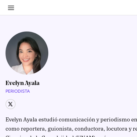
SECCIONES
Inicio
Noticias
Evelyn Ayala
PERIODISTA
Especiales
Nosotros
Evelyn Ayala estudió comunicación y periodismo en
COBERTURAS
como reportera, guionista, conductora, locutora y re