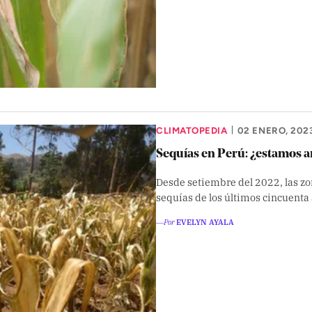
CLIMATOPEDIA
02 ENERO, 202
|
Sequías en Perú: ¿estamos an
Desde setiembre del 2022, las zo
sequías de los últimos cincuenta
―Por
EVELYN AYALA