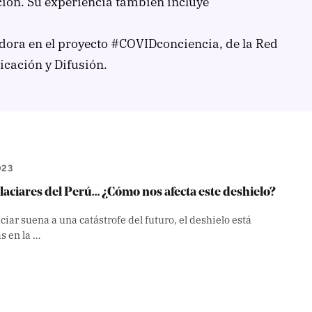
ón. Su experiencia también incluye
dora en el proyecto #COVIDconciencia, de la Red
cación y Difusión.
023
laciares del Perú… ¿Cómo nos afecta este deshielo?
iar suena a una catástrofe del futuro, el deshielo está
s en la …