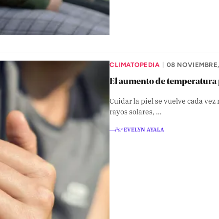
CLIMATOPEDIA
08 NOVIEMBRE,
|
El aumento de temperatura p
Cuidar la piel se vuelve cada vez
rayos solares, …
―Por
EVELYN AYALA