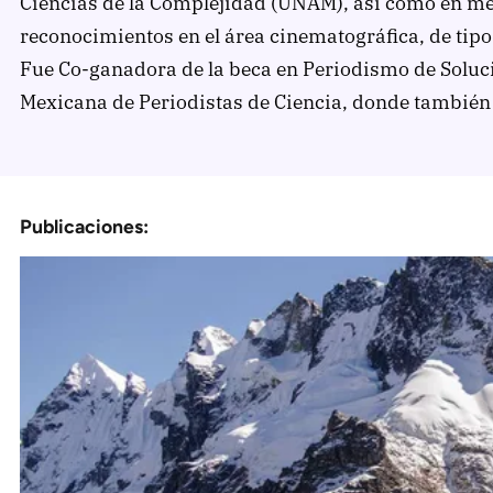
Comprueba
Ciencias de la Complejidad (UNAM), así como en m
reconocimientos en el área cinematográfica, de tipo
Climatopedia
Fue Co-ganadora de la beca en Periodismo de Soluci
Medio ambiente
Mexicana de Periodistas de Ciencia, donde también
Salud mental
Género
Sobremesa
Publicaciones:
FORMATOS
Entrevistas
Opinión
Biblioterapia
Cartas y réplicas