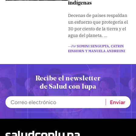
Climatopedia
indígenas
Medio ambiente
Decenas de países respaldan
un esfuerzo que protegería el
Salud mental
30 por ciento de la tierra y el
Género
agua del planeta. …
Sobremesa
―Por
SOMINI SENGUPTA, CATRIN
EINHORN Y MANUELA ANDREONI
FORMATOS
Entrevistas
Recibe el newsletter
de Salud con lupa
Opinión
Biblioterapia
Cartas y réplicas
APÓYANOS