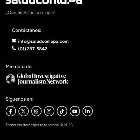
Pon tu lupa sobre lo
¿Qué es Salud con lupa?
que importa
Contáctanos:
Dona aquí
info@saludconlupa.com
(01) 287-5842
RECIBE NUESTRO BOLETÍN
Miembro de:
Enviar
SÍGUENOS
Síguenos en:
Todos los derechos reservados © 2026.