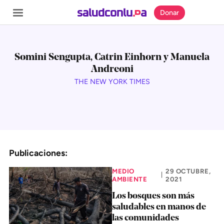
Donar
Somini Sengupta, Catrin Einhorn y Manuela
Andreoni
THE NEW YORK TIMES
SECCIONES
Inicio
Noticias
Especiales
Publicaciones:
Nosotros
MEDIO
29 OCTUBRE,
|
AMBIENTE
2021
COBERTURAS
Los bosques son más
saludables en manos de
Comprueba
las comunidades