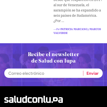
Climatopedia
al sur de Venezuela, el
sarampión se ha expandido a
Medio ambiente
seis países de Sudamérica.
Salud mental
¿Por …
Género
―Por
PATRICIA MARCANO
y
MARCOS
VALVERDE
Sobremesa
FORMATOS
Recibe el newsletter
Entrevistas
de Salud con lupa
Opinión
Biblioterapia
Cartas y réplicas
APÓYANOS