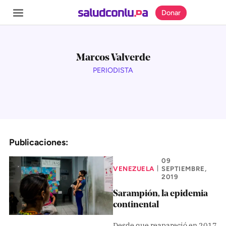
Donar
Marcos Valverde
PERIODISTA
SECCIONES
Inicio
Noticias
Publicaciones:
Especiales
Nosotros
09
VENEZUELA
SEPTIEMBRE,
|
2019
COBERTURAS
Sarampión, la epidemia
continental
Comprueba
Desde que reapareció en 2017