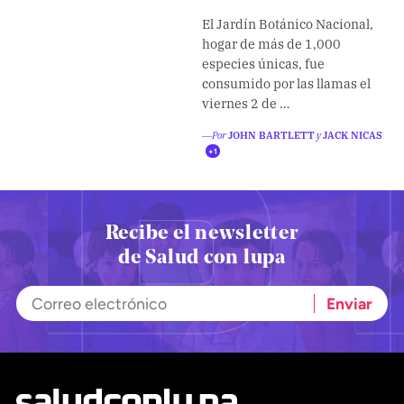
Climatopedia
El Jardín Botánico Nacional,
Medio ambiente
hogar de más de 1,000
especies únicas, fue
Salud mental
consumido por las llamas el
viernes 2 de …
Género
Sobremesa
―Por
JOHN BARTLETT
y
JACK NICAS
+1
FORMATOS
Entrevistas
Recibe el newsletter
de Salud con lupa
Opinión
Biblioterapia
Cartas y réplicas
APÓYANOS