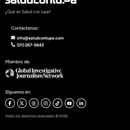
Pon tu lupa sobre lo
¿Qué es Salud con lupa?
que importa
Contáctanos:
Dona aquí
info@saludconlupa.com
(01) 287-5842
RECIBE NUESTRO BOLETÍN
Miembro de:
Enviar
SÍGUENOS
Síguenos en:
Todos los derechos reservados © 2026.