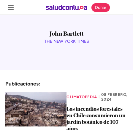
Donar
John Bartlett
THE NEW YORK TIMES
SECCIONES
Inicio
Noticias
Publicaciones:
Especiales
Nosotros
08 FEBRERO,
CLIMATOPEDIA
|
2024
Los incendios forestales
COBERTURAS
en Chile consumieron un
jardín botánico de 107
Comprueba
años