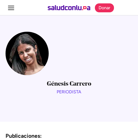
Donar
SECCIONES
Inicio
Noticias
Génesis Carrero
Especiales
PERIODISTA
Nosotros
COBERTURAS
Comprueba
Publicaciones: