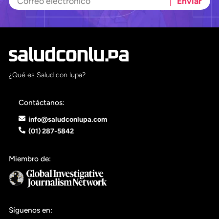
Pon tu lupa sobre lo
que importa
Dona aquí
¿Qué es Salud con lupa?
RECIBE NUESTRO BOLETÍN
Contáctanos:
Enviar
info@saludconlupa.com
(01) 287-5842
SÍGUENOS
Miembro de:
Síguenos en: