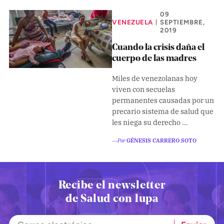
Climatopedia
09
Medio ambiente
VENEZUELA
SEPTIEMBRE,
|
2019
Salud mental
Cuando la crisis daña el
Género
cuerpo de las madres
Sobremesa
Miles de venezolanas hoy
viven con secuelas
permanentes causadas por un
FORMATOS
precario sistema de salud que
les niega su derecho …
Entrevistas
―Por
GÉNESIS CARRERO SOTO
Opinión
Biblioterapia
Cartas y réplicas
Recibe el newsletter
de Salud con lupa
APÓYANOS