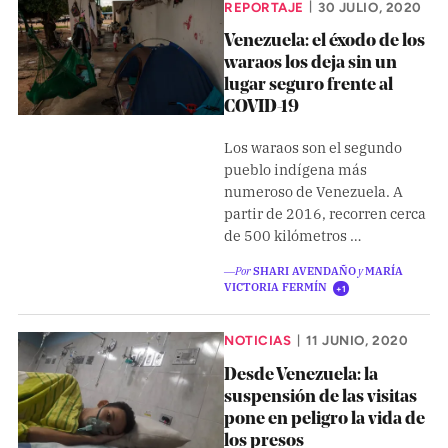
Climatopedia
REPORTAJE
30 JULIO, 2020
|
Medio ambiente
Venezuela: el éxodo de los
waraos los deja sin un
Salud mental
lugar seguro frente al
COVID-19
Género
Los waraos son el segundo
Sobremesa
pueblo indígena más
numeroso de Venezuela. A
partir de 2016, recorren cerca
FORMATOS
de 500 kilómetros …
Entrevistas
―Por
SHARI AVENDAÑO
y
MARÍA
VICTORIA FERMÍN
Opinión
+1
Biblioterapia
NOTICIAS
11 JUNIO, 2020
|
Cartas y réplicas
Desde Venezuela: la
suspensión de las visitas
pone en peligro la vida de
APÓYANOS
los presos