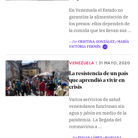
Pon tu lupa sobre lo
En Venezuela el Estado no
que importa
garantiza la alimentación de
los presos: ellos dependen de
la comida que les llevan sus …
Dona aquí
―Por
CRISTINA GONZÁLEZ
y
MARÍA
VICTORIA FERMÍN
+1
RECIBE NUESTRO BOLETÍN
VENEZUELA
31 MAYO, 2020
|
Enviar
La resistencia de un país
que aprendió a vivir en
crisis
SÍGUENOS
Varios servicios de salud
venezolanos funcionan sin
agua y jabón en medio de la
pandemia. La llegada del
coronavirus a …
―Por
EDGAR LÓPEZ
y
MARIANA