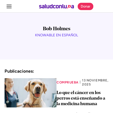
Donar
Bob Holmes
KNOWABLE EN ESPAÑOL
SECCIONES
Inicio
Noticias
Publicaciones:
Especiales
Nosotros
13 NOVIEMBRE,
COMPRUEBA
|
2025
Lo que el cáncer en los
COBERTURAS
perros está enseñando a
la medicina humana
Comprueba