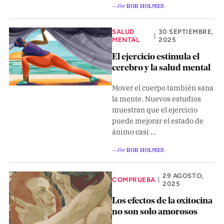
Pon tu lupa sobre lo
―Por
BOB HOLMES
que importa
SALUD
30 SEPTIEMBRE,
|
MENTAL
2025
Dona aquí
El ejercicio estimula el
cerebro y la salud mental
Mover el cuerpo también sana
RECIBE NUESTRO BOLETÍN
la mente. Nuevos estudios
muestran que el ejercicio
Enviar
puede mejorar el estado de
ánimo casi …
―Por
BOB HOLMES
SÍGUENOS
29 AGOSTO,
COMPRUEBA
|
2025
Los efectos de la oxitocina
no son solo amorosos