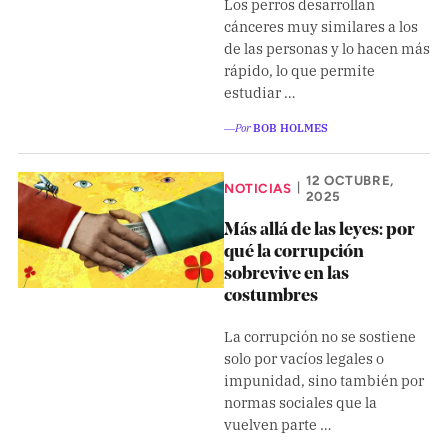
Los perros desarrollan
Climatopedia
cánceres muy similares a los
Medio ambiente
de las personas y lo hacen más
rápido, lo que permite
Salud mental
estudiar …
Género
―Por
BOB HOLMES
Sobremesa
12 OCTUBRE,
NOTICIAS
|
2025
FORMATOS
Más allá de las leyes: por
Entrevistas
qué la corrupción
sobrevive en las
Opinión
costumbres
Biblioterapia
La corrupción no se sostiene
solo por vacíos legales o
Cartas y réplicas
impunidad, sino también por
normas sociales que la
vuelven parte …
APÓYANOS