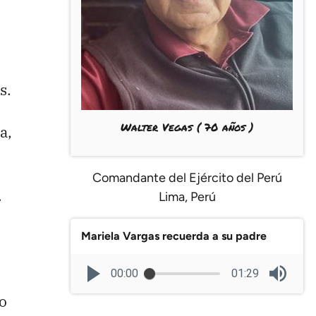
s.
Walter Vegas
( 70 años )
a,
Comandante del Ejército del Perú
.
Lima, Perú
Mariela Vargas recuerda a su padre
00:00
01:29
o