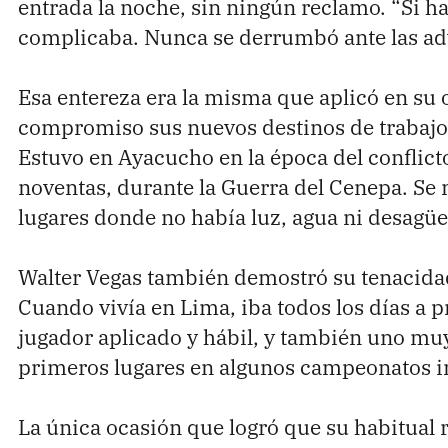
Comprueba
entrada la noche, sin ningún reclamo. “Si h
complicaba. Nunca se derrumbó ante las adv
Climatopedia
Medio ambiente
Esa entereza era la misma que aplicó en su 
Salud mental
compromiso sus nuevos destinos de trabajo,
Género
Estuvo en Ayacucho en la época del conflict
Sobremesa
noventas, durante la Guerra del Cenepa. Se 
lugares donde no había luz, agua ni desagüe
FORMATOS
Walter Vegas también demostró su tenacidad 
Entrevistas
Cuando vivía en Lima, iba todos los días a pr
Opinión
jugador aplicado y hábil, y también uno mu
Biblioterapia
primeros lugares en algunos campeonatos in
Cartas y réplicas
La única ocasión que logró que su habitual 