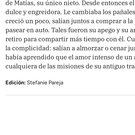
de Matías, su único nieto. Desde entonces e
APÓYANOS
dulce y engreidora. Le cambiaba los pañales
Pon tu lupa sobre lo
creció un poco, salían juntos a comprar a l
que importa
pasear en auto. Tales fueron su apego y su a
retiro para compartir más tiempo con él. C
Dona aquí
la complicidad: salían a almorzar o cenar jun
había aprendido que el amor intenso de un
cualquiera de las misiones de su antiguo tra
RECIBE NUESTRO BOLETÍN
Edición:
Stefanie Pareja
SÍGUENOS