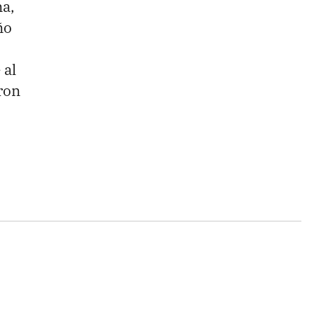
na,
ño
 al
ron
Enviar