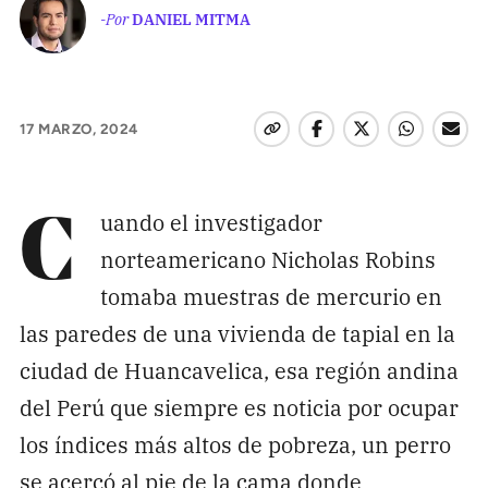
Pon tu lupa sobre lo
-Por
DANIEL MITMA
que importa
Dona aquí
17 MARZO, 2024
RECIBE NUESTRO BOLETÍN
uando el investigador
C
norteamericano Nicholas Robins
Enviar
tomaba muestras de mercurio en
las paredes de una vivienda de tapial en la
SÍGUENOS
ciudad de Huancavelica, esa región andina
del Perú que siempre es noticia por ocupar
los índices más altos de pobreza, un perro
se acercó al pie de la cama donde