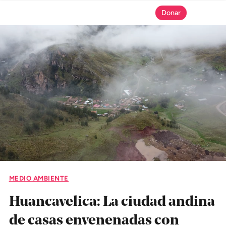
Donar
SECCIONES
Inicio
Noticias
Especiales
Nosotros
MEDIO AMBIENTE
COBERTURAS
Huancavelica: La ciudad andina
Comprueba
de casas envenenadas con