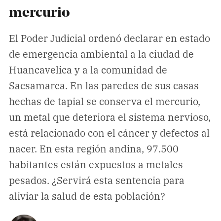
Climatopedia
mercurio
Medio ambiente
El Poder Judicial ordenó declarar en estado
Salud mental
de emergencia ambiental a la ciudad de
Género
Huancavelica y a la comunidad de
Sobremesa
Sacsamarca. En las paredes de sus casas
hechas de tapial se conserva el mercurio,
FORMATOS
un metal que deteriora el sistema nervioso,
Entrevistas
está relacionado con el cáncer y defectos al
Opinión
nacer. En esta región andina, 97.500
Biblioterapia
habitantes están expuestos a metales
pesados. ¿Servirá esta sentencia para
Cartas y réplicas
aliviar la salud de esta población?
APÓYANOS